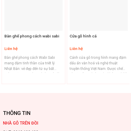
Bàn ghế phong cách wabi sabi
Cửa gỗ hình cá
Liên hệ
Liên hệ
Bàn ghế phong cách Wabi Sabi
Cánh cửa gỗ trong hình mang đậm
mang đậm tinh thần của triết lý
dấu ấn văn hoá và nghệ thuật
Nhật Bản: vẻ đẹp đến từ sự bất
truyền thống Việt Nam. Được chế
toàn, mộc mạc và tự nhiên. Đây là
tác từ gỗ tự nhiên, cửa không chỉ là
phong cách tôn vinh những dấu vết
một vật dụng thường ngày mà còn
của thời gian, sự giản dị và yên bình
là một tác phẩm nghệ thuật mang ý
trong từng chi tiết. Đặc điểm nổi
nghĩa sâu sắc. Tính văn hoá Hình
bật: Chất liệu ...
ảnh con cá chép ...
THÔNG TIN
NHÀ GỖ TRÊN ĐỒI