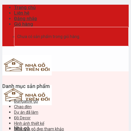
Skip
Trang chủ
to
Liên hệ
content
Đăng nhập
Giỏ hàng
Chưa có sản phẩm trong giỏ hàng.
Danh mục sản phẩm
Bungalow gỗ
Chao đèn
Dự án đã làm
Đồ Decor
Hình ảnh thiết kế
Nhà gỗ
Mẫu nhà gỗ đẹp tham khảo