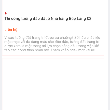
+
Thi công tường đắp đất ở Nhà hàng Bếp Làng 02
Liên hệ
Vì sao tường đất trang trí được ưa chuộng? Sở hữu chất liệu
mộc mạc với đa dạng màu sắc độc đáo, tường đất trang trí
được xem là một trong số lựa chọn hàng đầu trong việc kiến
tạo các công trình hoàn mỹ. Tham khảo ngay một vài ưu
điểm dưới đây: 1. ...