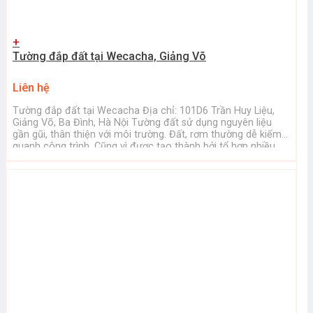
+
Tường đắp đất tại Wecacha, Giảng Võ
Liên hệ
Tường đắp đất tại Wecacha Địa chỉ: 101D6 Trần Huy Liệu,
Giảng Võ, Ba Đình, Hà Nội Tường đất sử dụng nguyên liệu
gần gũi, thân thiện với môi trường. Đất, rơm thường dễ kiếm ở
quanh công trình. Cũng vì được tạo thành bởi tổ hợp nhiều
loại vật liệu bền vững nên tường ...