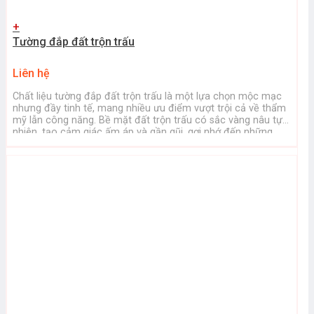
+
Tường đắp đất trộn trấu
Liên hệ
Chất liệu tường đắp đất trộn trấu là một lựa chọn mộc mạc
nhưng đầy tinh tế, mang nhiều ưu điểm vượt trội cả về thẩm
mỹ lẫn công năng. Bề mặt đất trộn trấu có sắc vàng nâu tự
nhiên, tạo cảm giác ấm áp và gần gũi, gợi nhớ đến những
ngôi nhà ...