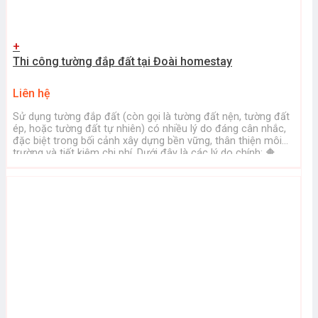
+
Thi công tường đắp đất tại Đoài homestay
Liên hệ
Sử dụng tường đắp đất (còn gọi là tường đất nện, tường đất
ép, hoặc tường đất tự nhiên) có nhiều lý do đáng cân nhắc,
đặc biệt trong bối cảnh xây dựng bền vững, thân thiện môi
trường và tiết kiệm chi phí. Dưới đây là các lý do chính: 🔶
1. Thân thiện với môi trường ...