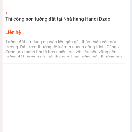
+
Thi công sơn tường đất tại Nhà hàng Hanoi Dzao
Liên hệ
Tường đất sử dụng nguyên liệu gần gũi, thân thiện với môi
trường. Đất, rơm thường dễ kiếm ở quanh công trình. Cũng vì
được tạo thành bởi tổ hợp nhiều loại vật liệu bền vững nên
tường đất thường có tuổi thọ cao. Loại tường này thường tạo
nên vẻ đẹp riêng, đặc biệt ...