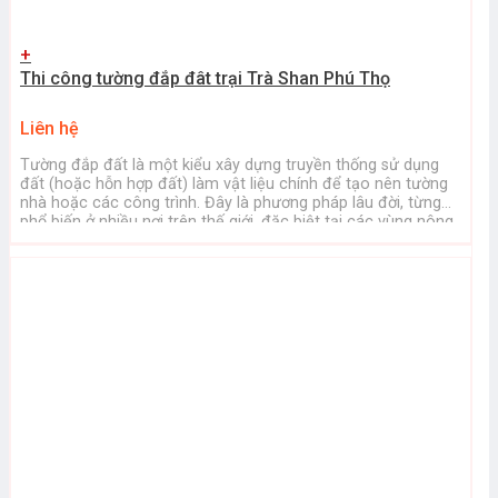
+
Thi công tường đắp đât trại Trà Shan Phú Thọ
Liên hệ
Tường đắp đất là một kiểu xây dựng truyền thống sử dụng
đất (hoặc hỗn hợp đất) làm vật liệu chính để tạo nên tường
nhà hoặc các công trình. Đây là phương pháp lâu đời, từng
phổ biến ở nhiều nơi trên thế giới, đặc biệt tại các vùng nông
thôn. Dưới đây là ...