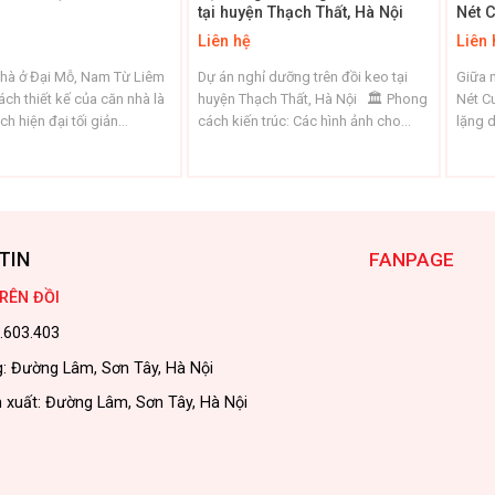
tại huyện Thạch Thất, Hà Nội
Nét C
Liên hệ
Liên 
nhà ở Đại Mỗ, Nam Từ Liêm
Dự án nghỉ dưỡng trên đồi keo tại
Giữa n
h thiết kế của căn nhà là
huyện Thạch Thất, Hà Nội 🏛️ Phong
Nét C
h hiện đại tối giản
cách kiến trúc: Các hình ảnh cho
lặng 
inimalist) pha chút
thấy kiến trúc thuộc phong cách
Bắc B
vian – một xu hướng đang
hiện đại pha trộn với tối giản
thiết
ưa chuộng trong các
(Modern Minimalism), với một số
gần gũ
n sống hiện đại. Phong
đặc điểm nổi bật: Hình khối rõ ràng:
tiết n
hất hiện đại tối giản pha
Các công trình có bố cục ...
tâm huy
ian ...
TIN
FANPAGE
RÊN ĐỒI
.603.403
: Đường Lâm, Sơn Tây, Hà Nội
 xuất: Đường Lâm, Sơn Tây, Hà Nội