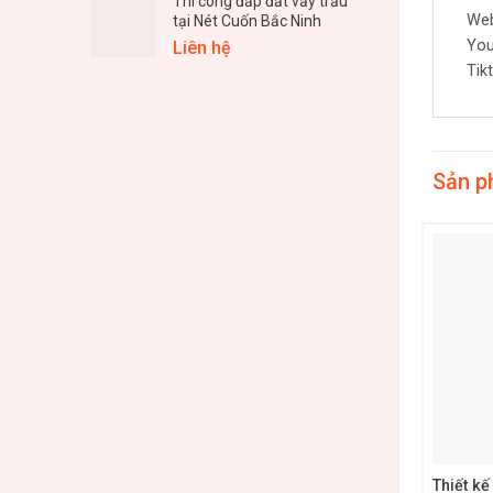
Thi công đắp đất vẩy trấu
Web
tại Nét Cuốn Bắc Ninh
You
Liên hệ
Tik
Sản p
+
Thiết k