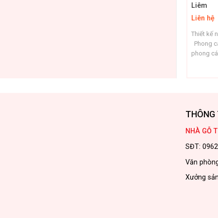
Liêm
Liên hệ
Thiết kế 
Phong các
phong các
(Modern M
Scandina
rất được 
không gia
cách nội t
Scandinav
THÔNG 
NHÀ GỖ T
SĐT: 0962
Văn phòng
Xưởng sản