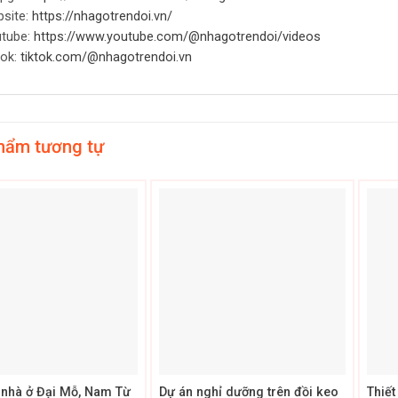
site:
https://nhagotrendoi.vn/
tube:
https://www.youtube.com/@nhagotrendoi/videos
tok:
tiktok.com/@nhagotrendoi.vn
hẩm tương tự
+
+
ế nhà ở Đại Mỗ, Nam Từ
Dự án nghỉ dưỡng trên đồi keo
Thiết