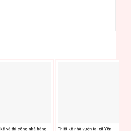
+
 kế và thi công nhà hàng
Thiết kế nhà vườn tại xã Yên
Th