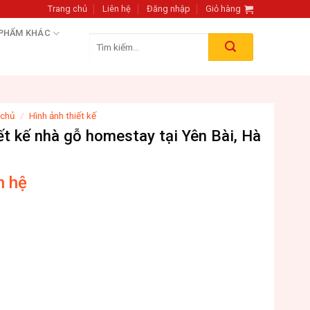
Trang chủ
Liên hệ
Đăng nhập
Giỏ hàng
 PHẨM KHÁC
Tìm
kiếm:
 chủ
/
Hình ảnh thiết kế
ết kế nhà gỗ homestay tại Yên Bài, Hà
n hệ