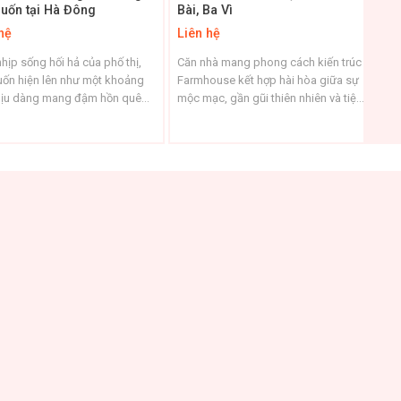
uốn tại Hà Đông
Bài, Ba Vì
Ti
hệ
Liên hệ
Li
hịp sống hối hả của phố thị,
Căn nhà mang phong cách kiến trúc
Mộ
uốn hiện lên như một khoảng
Farmhouse kết hợp hài hòa giữa sự
đủ
dịu dàng mang đậm hồn quê
mộc mạc, gần gũi thiên nhiên và tiện
mộ
ộ. Không gian nhà hàng được
nghi hiện đại. Dưới đây là mô tả chi
01
 kế theo phong cách mộc mạc,
tiết về thiết kế của căn nhà: 🏡 Tổng
si
i với thiên nhiên, nơi từng chi
quan kiến trúc bên ngoài Phong
kh
hỏ đều chứa đựng sự tinh tế và
cách: Farmhouse style với mái ngói
gồ
ết. ...
dốc màu nâu đất, ...