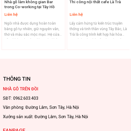
Nhà gỗ làm không gian Bar
Thi công nội thất cafe Là Trà
trong Co-working tại Tây Hồ
Liên hệ
Liên hệ
Ngôi nhà được dựng hoàn toàn
Lấy cảm hứng từ kiến trúc truyền
bằng gỗ tự nhiên, giữ nguyên vân,
thống và tinh thần vùng Tây Bắc, Là
thớ và màu sắc mộc mạc. Hệ cửa
Trà là công trình kết hợp hài hòa
gỗ – kính mở toàn phần giúp không
giữa kết cấu nhà gỗ cổ truyền và
gian kết nối với khu vườn xanh mát
chất mộc mạc của núi rừng: – Hệ
và Hồ Tây lộng gió Phần mái ngói
cột gỗ lớn, kết cấu mộc lộ thiên –
đỏ truyền thống tạo cảm giác thân
gợi nhắc kiến trúc nhà sàn vùng ...
thuộc, ấm áp ...
THÔNG TIN
NHÀ GỖ TRÊN ĐỒI
SĐT: 0962.603.403
Văn phòng: Đường Lâm, Sơn Tây, Hà Nội
Xưởng sản xuất: Đường Lâm, Sơn Tây, Hà Nội
FANPAGE