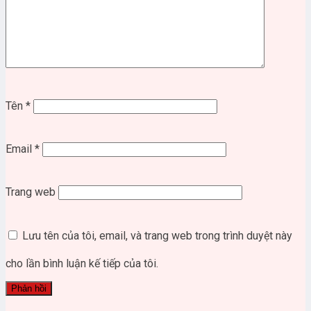
Tên
*
Email
*
Trang web
Lưu tên của tôi, email, và trang web trong trình duyệt này
cho lần bình luận kế tiếp của tôi.