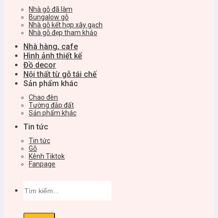
Nhà gỗ đã làm
Bungalow gỗ
Nhà gỗ kết hợp xây gạch
Nhà gỗ đẹp tham khảo
Nhà hàng, cafe
Hình ảnh thiết kế
Đồ decor
Nội thất từ gỗ tái chế
Sản phẩm khác
Chao đèn
Tường đắp đất
Sản phẩm khác
Tin tức
Tin tức
Gỗ
Kênh Tiktok
Fanpage
Tìm
kiếm: