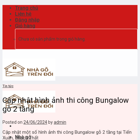
Skip
Trang chủ
to
Liên hệ
content
Đăng nhập
Giỏ hàng
Chưa có sản phẩm trong giỏ hàng.
Tin tức
Cập nhật hình ảnh thi công Bungalow
gỗ 2 tầng
Posted on
24/06/2024
by
admin
Cập nhật một số hình ảnh thi công Bungalow gỗ 2 tầng tại Tiến
Nhà gỗ
Xuân, Thạch Thất