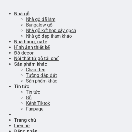
Nhà gỗ
Nhà gỗ đã làm
Bungalow gỗ
Nhà gỗ kết hợp xây gạch
Nhà gỗ đẹp tham khảo
Nhà hàng, cafe
Hình ảnh thiết kế
Đồ decor
Nội thất từ gỗ tái chế
Sản phẩm khác
Chao đèn
Tường đắp đất
Sản phẩm khác
Tin tức
Tin tức
Gỗ
Kênh Tiktok
Fanpage
Trang chủ
Liên hệ
Đăng nhập