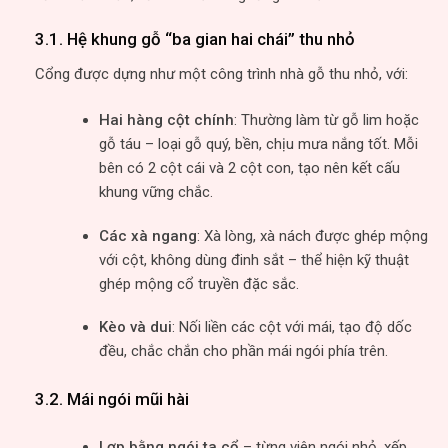
3.1. Hệ khung gỗ “ba gian hai chái” thu nhỏ
Cổng được dựng như một công trình nhà gỗ thu nhỏ, với:
Hai hàng cột chính
: Thường làm từ gỗ lim hoặc
gỗ táu – loại gỗ quý, bền, chịu mưa nắng tốt. Mỗi
bên có 2 cột cái và 2 cột con, tạo nên kết cấu
khung vững chắc.
Các xà ngang
: Xà lòng, xà nách được ghép mộng
với cột, không dùng đinh sắt – thể hiện kỹ thuật
ghép mộng cổ truyền đặc sắc.
Kèo và dui
: Nối liền các cột với mái, tạo độ dốc
đều, chắc chắn cho phần mái ngói phía trên.
3.2. Mái ngói mũi hài
Lợp bằng ngói ta cổ
– từng viên ngói nhỏ, xếp