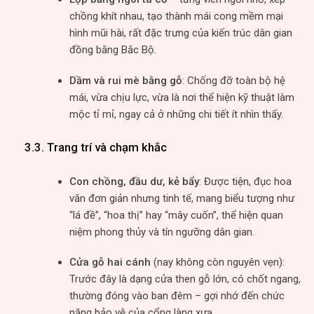
chồng khít nhau, tạo thành mái cong mềm mại
hình mũi hài, rất đặc trưng của kiến trúc dân gian
đồng bằng Bắc Bộ.
Dầm và rui mè bằng gỗ
: Chống đỡ toàn bộ hệ
mái, vừa chịu lực, vừa là nơi thể hiện kỹ thuật làm
mộc tỉ mỉ, ngay cả ở những chi tiết ít nhìn thấy.
3.3. Trang trí và chạm khắc
Con chồng, đầu dư, kẻ bẩy
: Được tiện, đục hoa
văn đơn giản nhưng tinh tế, mang biểu tượng như
“lá đề”, “hoa thị” hay “mây cuốn”, thể hiện quan
niệm phong thủy và tín ngưỡng dân gian.
Cửa gỗ hai cánh
(nay không còn nguyên vẹn):
Trước đây là dạng cửa then gỗ lớn, có chốt ngang,
thường đóng vào ban đêm – gợi nhớ đến chức
năng bảo vệ của cổng làng xưa.