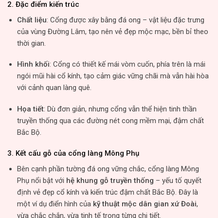
2.
Đặc điểm kiến trúc
Chất liệu
: Cổng được xây bằng đá ong – vật liệu đặc trưng
của vùng Đường Lâm, tạo nên vẻ đẹp mộc mạc, bền bỉ theo
thời gian.
Hình khối
: Cổng có thiết kế mái vòm cuốn, phía trên là mái
ngói mũi hài cổ kính, tạo cảm giác vững chãi mà vẫn hài hòa
với cảnh quan làng quê.
Họa tiết
: Dù đơn giản, nhưng cổng vẫn thể hiện tinh thần
truyền thống qua các đường nét cong mềm mại, đậm chất
Bắc Bộ.
3. Kết cấu gỗ của cổng làng Mông Phụ
Bên cạnh phần tường đá ong vững chắc, cổng làng Mông
Phụ nổi bật với
hệ khung gỗ truyền thống
– yếu tố quyết
định vẻ đẹp cổ kính và kiến trúc đậm chất Bắc Bộ. Đây là
một ví dụ điển hình của
kỹ thuật mộc dân gian xứ Đoài
,
vừa chắc chắn, vừa tinh tế trong từng chi tiết.